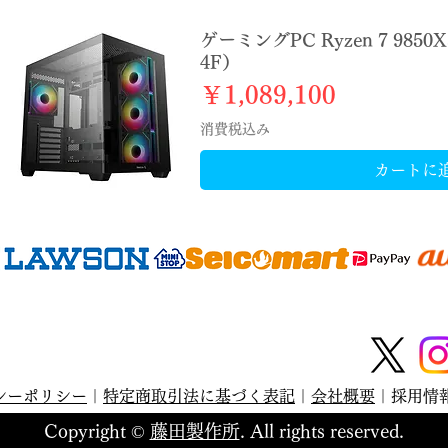
ゲーミングPC Ryzen 7 9850X
4F）
価格
￥1,089,100
消費税込み
カートに
シーポリシー
｜
特定商取引法に基づく表記
｜
会社概要
｜採用情
Copyright ©
藤田製作所
. All rights reserved.