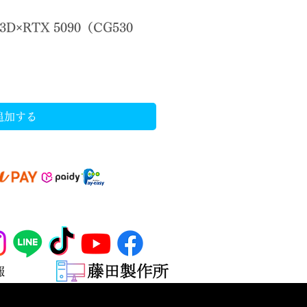
3D×RTX 5090（CG530
追加する
報