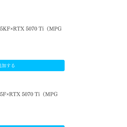
65KF×RTX 5070 Ti（MPG
）
追加する
65F×RTX 5070 Ti（MPG
）