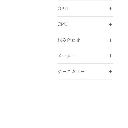
GPU
RTX 5060
CPU
RTX 5060 Ti
Core Ultra 7
RTX 5070
組み合わせ
Core Ultra 9
RTX 5070 Ti
Core Ultra 7
Ryzen 7
RTX 5080
メーカー
265F×RTX 5060
Ryzen 9
RTX 5090
Core Ultra 7
DEEPCOOL
265F×RTX 5060 Ti
ケースカラー
MSI
Core Ultra 7
BLACK
265F×RTX 5070
Core Ultra 7
265F×RTX 5070 Ti
Core Ultra 7
265F×RTX 5080
Core Ultra 7