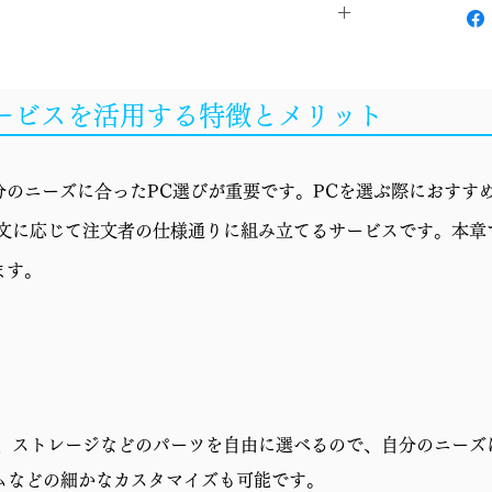
Windows 11 Home
サービスを活用する特徴とメリット
Ryzen 9 9950X3D
簡易水冷
のニーズに合ったPC選びが重要です。PCを選ぶ際におすすめ
X870E
r"の略で、注文に応じて注文者の仕様通りに組み立てるサービスです。本
GeForce RTX 5070 12GB
ます。
32GB (16GBx2)
2TB SSD (M.2 NVMe Gen4)
750W 電源 (80PLUS GOLD)
リ、ストレージなどのパーツを自由に選べるので、自分のニーズ
CC550 4F
ムなどの細かなカスタマイズも可能です。