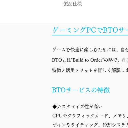
製品仕様
OS
ゲーミングPCでBTO
CPU
CPUクーラー
ゲームを快適に楽しむためには、自分
マザーボード
BTOとは"Build to Orde
GPU
特徴と活用メリットを詳しく解説し
メモリ
BTOサービスの特徴
ストレージ
◆カスタマイズ性が高い
電源
CPUやグラフィックカード、メモ
ケース
ザインやライティング、冷却システ