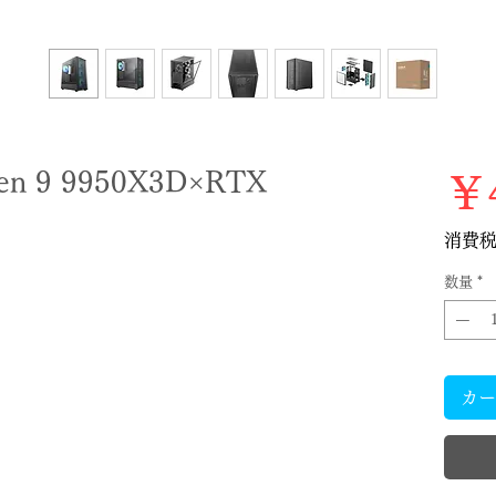
 9 9950X3D×RTX
￥4
）
消費
数量
*
カー