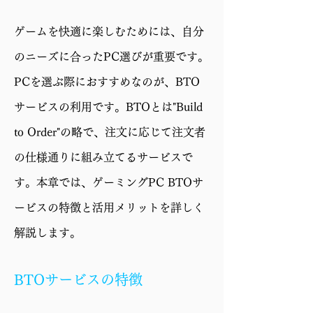
GPU
GeForce RTX 5060 Ti
ゲームを快適に楽しむためには、自分
16GB
のニーズに合ったPC選びが重要です。
メモリ
16GB（8GB×2）
PCを選ぶ際におすすめなのが、BTO
ストレー
1TB SSD (M.2 NVMe
サービスの利用です。BTOとは"Build
ジ
Gen4)
to Order"の略で、注文に応じて注文者
電源
650W 電源 (80PLUS
の仕様通りに組み立てるサービスで
BRONZE)
す。本章では、ゲーミングPC BTOサ
ケース
CC550 4F
ービスの特徴と活用メリットを詳しく
保証
1年修理保証・初期不良
解説します。
対応
BTOサービスの特徴