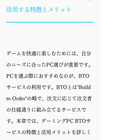
CPUクー
簡易水冷
活用する特徴とメリット
ラー
マザーボ
X870E
ード
GPU
GeForce RTX 5070 Ti
ゲームを快適に楽しむためには、自分
16GB
のニーズに合ったPC選びが重要です。
メモリ
32GB（16GB×2）
PCを選ぶ際におすすめなのが、BTO
ストレー
1TB SSD (M.2 NVMe
サービスの利用です。BTOとは"Build
ジ
Gen4)
to Order"の略で、注文に応じて注文者
電源
750W 電源 (80PLUS
の仕様通りに組み立てるサービスで
GOLD)
す。本章では、ゲーミングPC BTOサ
ケース
MAG FORGE 130A
ービスの特徴と活用メリットを詳しく
AIRFLOW