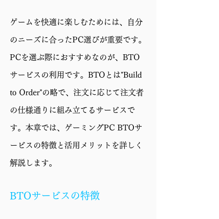
GPU
GeForce RTX 5060 Ti
ゲームを快適に楽しむためには、自分
16GB
のニーズに合ったPC選びが重要です。
メモリ
32GB（16GB×2）
PCを選ぶ際におすすめなのが、BTO
ストレー
1TB SSD (M.2 NVMe
サービスの利用です。BTOとは"Build
ジ
Gen4)
to Order"の略で、注文に応じて注文者
電源
750W 電源 (80PLUS
の仕様通りに組み立てるサービスで
GOLD)
す。本章では、ゲーミングPC BTOサ
ケース
CG530 4F
ービスの特徴と活用メリットを詳しく
保証
1年修理保証・初期不
解説します。
良対応
BTOサービスの特徴