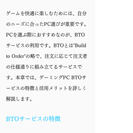
GPU
GeForce RTX 5080
ゲームを快適に楽しむためには、自分
16GB
のニーズに合ったPC選びが重要です。
メモリ
16GB (8GBx2)
PCを選ぶ際におすすめなのが、BTO
ストレー
1TB SSD (M.2 NVMe
サービスの利用です。BTOとは"Build
ジ
Gen4)
to Order"の略で、注文に応じて注文者
電源
850W 電源 (80PLUS
の仕様通りに組み立てるサービスで
GOLD)
す。本章では、ゲーミングPC BTOサ
ケース
CC550 4F
ービスの特徴と活用メリットを詳しく
保証
1年修理保証・初期不
解説します。
良対応
BTOサービスの特徴