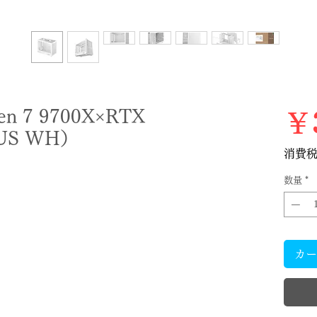
 7 9700X×RTX
￥3
LUS WH）
消費
数量
*
カー