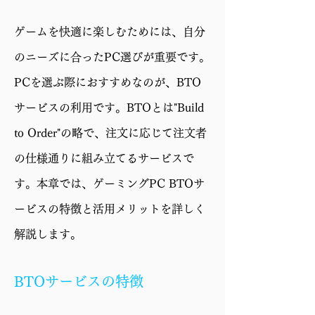
GPU
GeForce RTX 5070 Ti
ゲームを快適に楽しむためには、自分
16GB
のニーズに合ったPC選びが重要です。
メモリ
16GB (8GBx2)
PCを選ぶ際におすすめなのが、BTO
ストレー
1TB SSD (M.2 NVMe
サービスの利用です。BTOとは"Build
ジ
Gen4)
to Order"の略で、注文に応じて注文者
電源
750W 電源 (80PLUS
の仕様通りに組み立てるサービスで
GOLD)
す。本章では、ゲーミングPC BTOサ
ケース
CC550 4F
ービスの特徴と活用メリットを詳しく
保証
1年修理保証・初期不
解説します。
良対応
BTOサービスの特徴