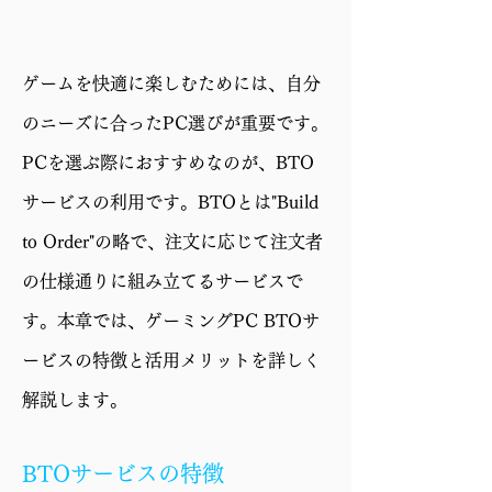
ード
GPU
GeForce RTX 5070
ゲームを快適に楽しむためには、自分
Ti 16GB
のニーズに合ったPC選びが重要です。
メモリ
32GB (16GBx2)
PCを選ぶ際におすすめなのが、BTO
ストレー
2TB SSD (M.2 NVMe
サービスの利用です。BTOとは"Build
ジ
Gen4)
to Order"の略で、注文に応じて注文者
電源
750W 電源 (80PLUS
の仕様通りに組み立てるサービスで
GOLD)
す。本章では、ゲーミングPC BTOサ
ケース
CG590U 5F
ービスの特徴と活用メリットを詳しく
保証
1年修理保証・初期不
解説します。
良対応
BTOサービスの特徴