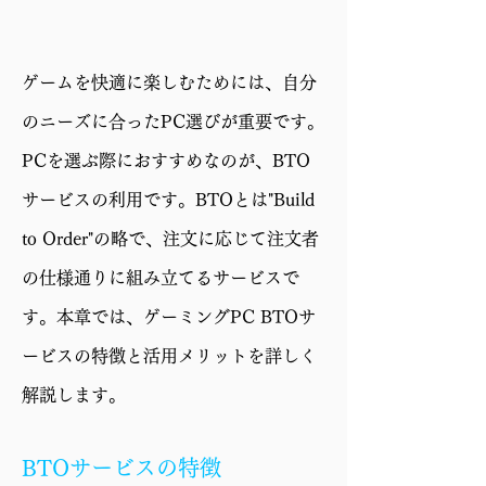
ード
GPU
GeForce RTX 5060
ゲームを快適に楽しむためには、自分
Ti 16GB
のニーズに合ったPC選びが重要です。
メモリ
32GB (16GBx2)
PCを選ぶ際におすすめなのが、BTO
ストレー
2TB SSD (M.2 NVMe
サービスの利用です。BTOとは"Build
ジ
Gen4)
to Order"の略で、注文に応じて注文者
電源
750W 電源 (80PLUS
の仕様通りに組み立てるサービスで
GOLD)
す。本章では、ゲーミングPC BTOサ
ケース
CG590U 5F
ービスの特徴と活用メリットを詳しく
保証
1年修理保証・初期不
解説します。
良対応
BTOサービスの特徴