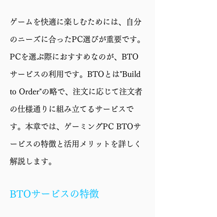
GPU
GeForce RTX 5070 Ti
ゲームを快適に楽しむためには、自分
16GB
のニーズに合ったPC選びが重要です。
メモリ
32GB (16GBx2)
PCを選ぶ際におすすめなのが、BTO
ストレー
1TB SSD (M.2 NVMe
サービスの利用です。BTOとは"Build
ジ
Gen4)
to Order"の略で、注文に応じて注文者
電源
750W 電源 (80PLUS
の仕様通りに組み立てるサービスで
GOLD)
す。本章では、ゲーミングPC BTOサ
ケース
CC550 4F
ービスの特徴と活用メリットを詳しく
保証
1年修理保証・初期不
解説します。
良対応
BTOサービスの特徴