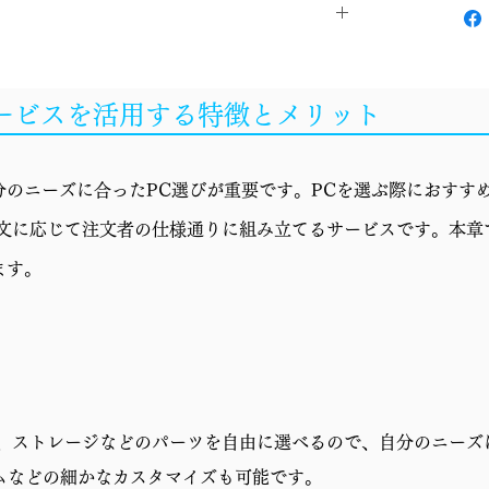
Windows 11 Home
サービスを活用する特徴とメリット
Core Ultra 5 245KF
簡易水冷
のニーズに合ったPC選びが重要です。PCを選ぶ際におすすめ
Z890
r"の略で、注文に応じて注文者の仕様通りに組み立てるサービスです。本
GeForce RTX 5060 Ti 16GB
ます。
32GB (16GBx2)
1TB SSD (M.2 NVMe Gen4)
650W 電源 (80PLUS BRONZE)
リ、ストレージなどのパーツを自由に選べるので、自分のニーズ
CG590U 5F
ムなどの細かなカスタマイズも可能です。