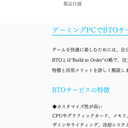
製品仕様
OS
ゲーミングPCでBTO
CPU
CPUクーラー
ゲームを快適に楽しむためには、自分
マザーボード
BTOとは"Build to Orde
GPU
特徴と活用メリットを詳しく解説し
メモリ
BTOサービスの特徴
ストレージ
◆カスタマイズ性が高い
電源
CPUやグラフィックカード、メモ
ケース
ザインやライティング、冷却システ