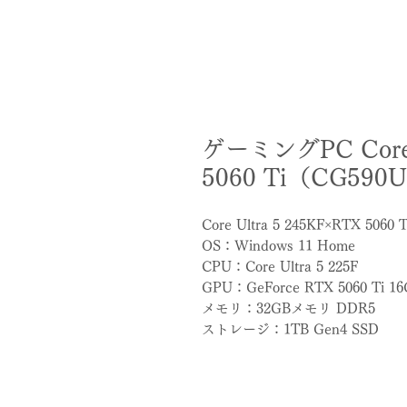
ゲーミングPC Core U
5060 Ti（CG590
Core Ultra 5 245KF×RTX 5060 T
OS：Windows 11 Home
CPU：Core Ultra 5 225F
GPU：GeForce RTX 5060 Ti 1
メモリ：32GBメモリ DDR5
ストレージ：1TB Gen4 SSD