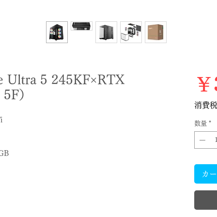
ltra 5 245KF×RTX
￥3
U 5F）
消費
i
数量
*
6GB
カー