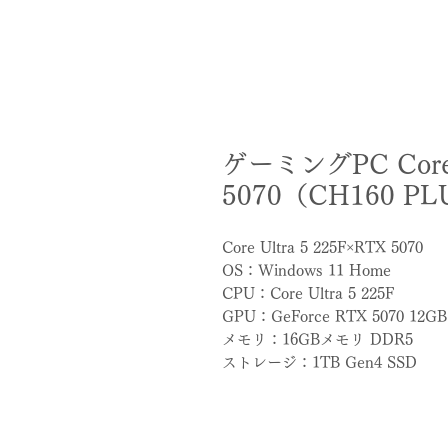
ゲーミングPC Core U
5070（CH160 P
Core Ultra 5 225F×RTX 5070
OS：Windows 11 Home
CPU：Core Ultra 5 225F
GPU：GeForce RTX 5070 12GB
メモリ：16GBメモリ DDR5
ストレージ：1TB Gen4 SSD