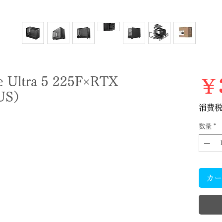
ltra 5 225F×RTX
￥3
LUS）
消費
数量
*
カー