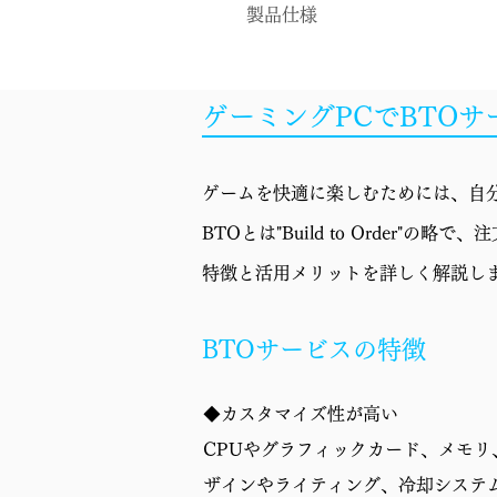
製品仕様
OS
ゲーミングPCでBTO
CPU
CPUクーラー
ゲームを快適に楽しむためには、自分
マザーボード
BTOとは"Build to Orde
GPU
特徴と活用メリットを詳しく解説し
メモリ
BTOサービスの特徴
ストレージ
◆カスタマイズ性が高い
電源
CPUやグラフィックカード、メモ
ケース
ザインやライティング、冷却システ