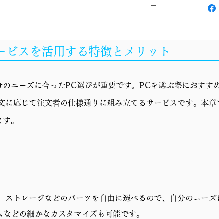
Windows 11 Home
サービスを活用する特徴とメリット
Core Ultra 5 225F
簡易水冷
のニーズに合ったPC選びが重要です。PCを選ぶ際におすすめ
B860
r"の略で、注文に応じて注文者の仕様通りに組み立てるサービスです。本
GeForce RTX 5070 12GB
ます。
16GB (8GBx2)
1TB SSD (M.2 NVMe Gen4)
750W 電源 (80PLUS GOLD)
リ、ストレージなどのパーツを自由に選べるので、自分のニーズ
CH160 PLUS
ムなどの細かなカスタマイズも可能です。