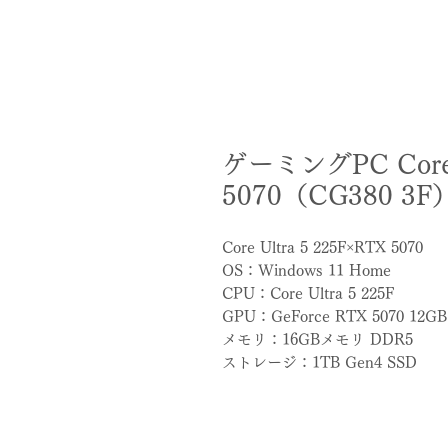
ゲーミングPC Core U
5070（CG380 3F
Core Ultra 5 225F×RTX 5070
OS：Windows 11 Home
CPU：Core Ultra 5 225F
GPU：GeForce RTX 5070 12GB
メモリ：16GBメモリ DDR5
ストレージ：1TB Gen4 SSD