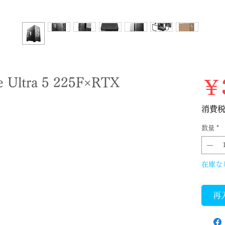
ltra 5 225F×RTX
￥3
）
消費
数量
*
在庫な
再