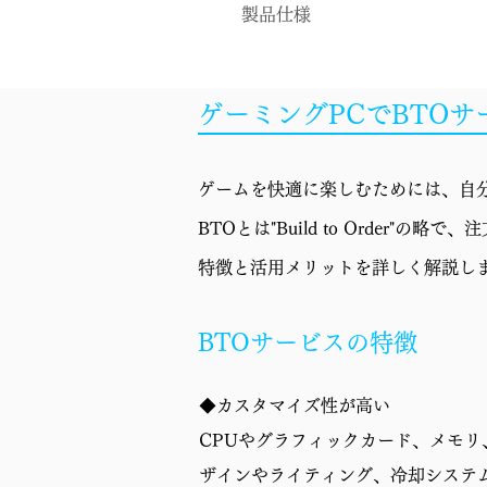
製品仕様
OS
ゲーミングPCでBTO
CPU
CPUクーラー
ゲームを快適に楽しむためには、自分
マザーボード
BTOとは"Build to Orde
GPU
特徴と活用メリットを詳しく解説し
メモリ
BTOサービスの特徴
ストレージ
◆カスタマイズ性が高い
電源
CPUやグラフィックカード、メモ
ケース
ザインやライティング、冷却システ