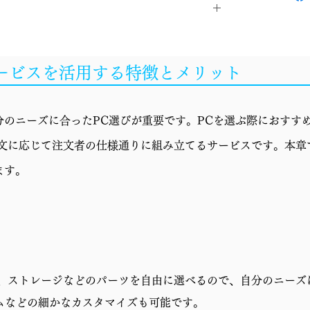
Windows 11 Home
サービスを活用する特徴とメリット
Core Ultra 5 225F
簡易水冷
のニーズに合ったPC選びが重要です。PCを選ぶ際におすすめ
B860
r"の略で、注文に応じて注文者の仕様通りに組み立てるサービスです。本
GeForce RTX 5070 12GB
ます。
16GB (8GBx2)
1TB SSD (M.2 NVMe Gen4)
750W 電源 (80PLUS GOLD)
リ、ストレージなどのパーツを自由に選べるので、自分のニーズ
CG380 3F
ムなどの細かなカスタマイズも可能です。