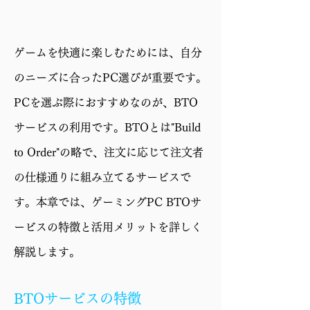
ード
GPU
GeForce RTX 5060 Ti
ゲームを快適に楽しむためには、自分
16GB
のニーズに合ったPC選びが重要です。
メモリ
16GB (8GBx2)
PCを選ぶ際におすすめなのが、BTO
ストレー
1TB SSD (M.2 NVMe
サービスの利用です。BTOとは"Build
ジ
Gen4)
to Order"の略で、注文に応じて注文者
電源
650W 電源 (80PLUS
の仕様通りに組み立てるサービスで
BRONZE)
す。本章では、ゲーミングPC BTOサ
ケース
CG330 3F WH
ービスの特徴と活用メリットを詳しく
保証
1年修理保証・初期不良
解説します。
対応
BTOサービスの特徴