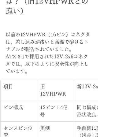
は？（旧12VHPWRとの
違い）
以前の12VHPWR（16ピン）コネクタ
は、
差し込みが浅いと高温で溶ける
ト
ラブルが報告されていました。
ATX 3.1で採用された
12V-2x6コネク
タ
では、以下のように安全性が向上し
ています。
項目
旧
新12V-2x6
12VHPWR
ピン構成
12ピン＋4信
同じ構成だが
号
形状改良
センスピン位
奥側
手前側に変更
置
（浅差し防