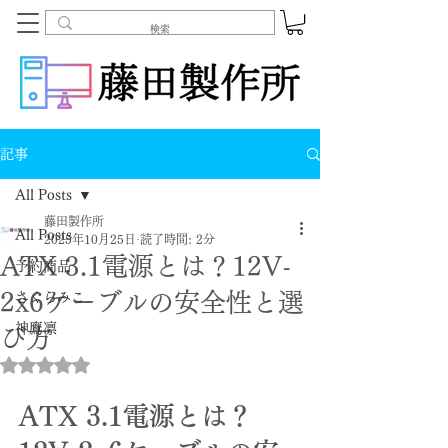
記事
All Posts
藤田製作所
All Posts
2025年10月25日
読了時間: 2分
ATX 3.1電源とは？12V-
予約商品
2x6ケーブルの安全性と選
さくらみこ
神鷹凛
び方
5つ星のうちNaNと評価されています。
ATX 3.1電源とは？