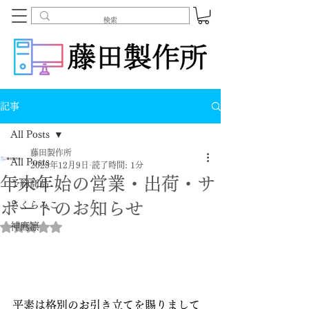
記事
All Posts
藤田製作所
All Posts
2025年12月9日
読了時間: 1分
年末年始の営業・出荷・サ
予約商品
ポートのお知らせ
さくらみこ
神鷹凛
5つ星のうちNaNと評価されています。
平素は格別のお引き立てを賜りまして