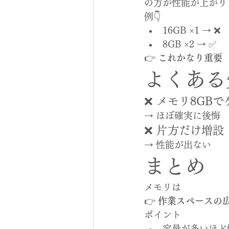
の方が性能が上がり
例👇
16GB ×1 → ❌
8GB ×2 → ✅
👉 
これかなり重要
よくある
❌ メモリ8GB
→ ほぼ確実に後悔
❌ 片方だけ増設
→ 性能が出ない
まとめ
メモリは
👉 
作業スペースの
ポイント
容量が多いほど