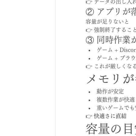
👉 データの出し入
② アプリが
容量が足りないと
👉 強制終了するこ
③ 同時作業
ゲーム + Discor
ゲーム + ブラ
👉 これが厳しくな
メモリが
動作が安定
複数作業が快適
重いゲームでも
👉 
快適さに直結
容量の目