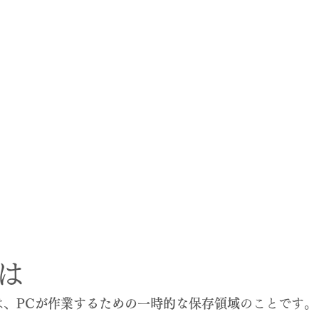
は
は、
PCが作業するための一時的な保存領域
のことです。