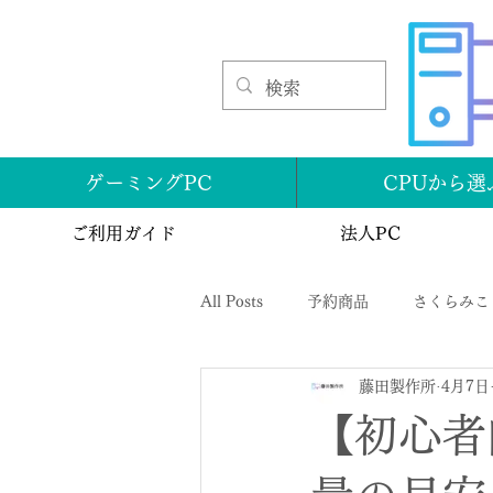
ゲーミングPC
CPUから選
ご利用ガイド
法人PC
All Posts
予約商品
さくらみこ
藤田製作所
4月7日
【初心者