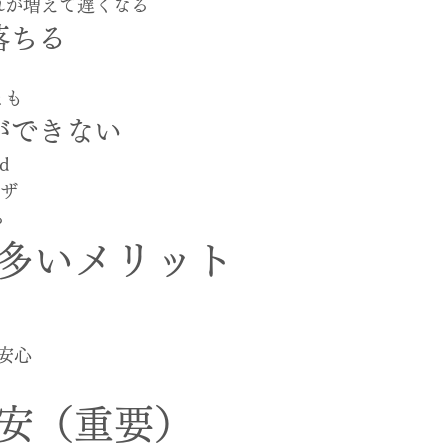
れが増えて遅くなる
落ちる
とも
ができない
d
ウザ
る
多いメリット
安心
安（重要）