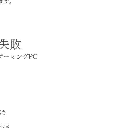
ます。
失敗
でゲーミングPC
広さ
快適