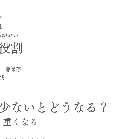
当
机
率がいい
役割
一時保存
域
少ないとどうなる？
・重くなる