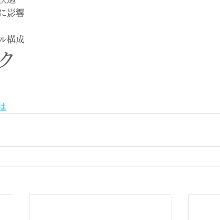
に影響
ル構成
ク
は