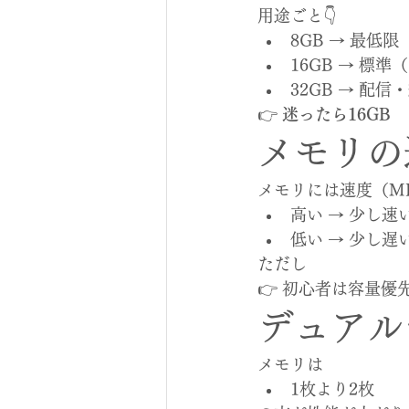
用途ごと👇
8GB → 最低
16GB → 標
32GB → 配信
👉 
迷ったら16GB
メモリの
メモリには速度（M
高い → 少し速
低い → 少し遅
ただし
👉 初心者は容量優
デュアル
メモリは
1枚より2枚