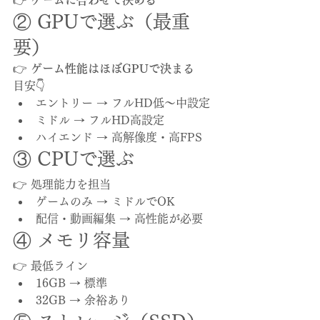
② GPUで選ぶ（最重
要）
👉 
ゲーム性能はほぼGPUで決まる
目安👇
エントリー → フルHD低〜中設定
ミドル → フルHD高設定
ハイエンド → 高解像度・高FPS
③ CPUで選ぶ
👉 処理能力を担当
ゲームのみ → ミドルでOK
配信・動画編集 → 高性能が必要
④ メモリ容量
👉 最低ライン
16GB → 標準
32GB → 余裕あり