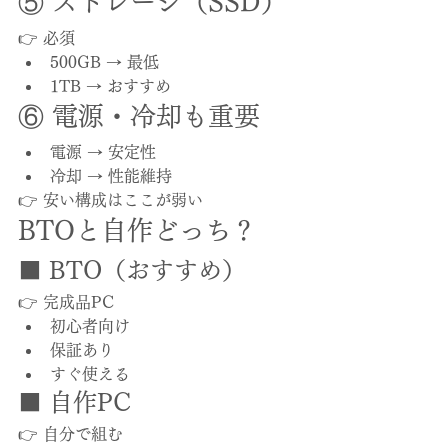
⑤ ストレージ（SSD）
👉 必須
500GB → 最低
1TB → おすすめ
⑥ 電源・冷却も重要
電源 → 安定性
冷却 → 性能維持
👉 安い構成はここが弱い
BTOと自作どっち？
■ BTO（おすすめ）
👉 完成品PC
初心者向け
保証あり
すぐ使える
■ 自作PC
👉 自分で組む