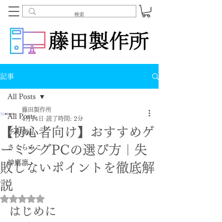
記事
All Posts
藤田製作所
All Posts
4月14日
読了時間: 2分
【初心者向け】おすすめゲ
予約商品
ーミングPCの選び方｜失
さくらみこ
神鷹凛
敗しないポイントを徹底解
説
5つ星のうちNaNと評価されています。
はじめに