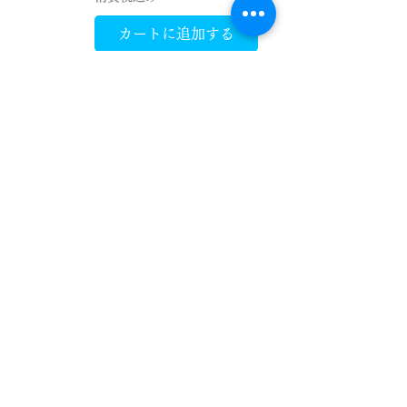
カートに追加する
ゲーミングPC Ryzen
5 9600X×RTX
5060（CG380U 3F）
価格
￥282,700
消費税込み
カートに追加する