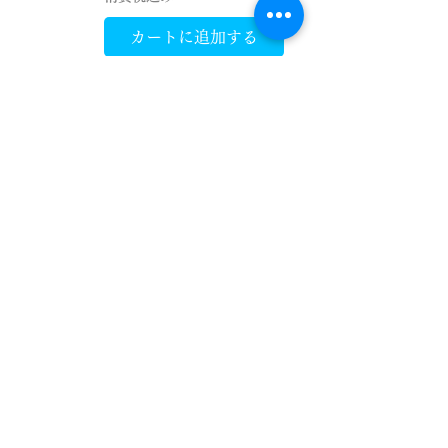
カートに追加する
ゲーミングPC Core
Ultra 5 225F×RTX
5050（CG380U 3F）
価格
￥260,200
消費税込み
カートに追加する