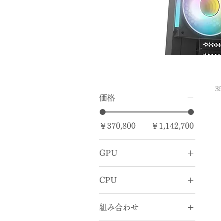
価格
￥370,800
￥1,142,700
GPU
RTX 5060 Ti
CPU
RTX 5070
Core Ultra 7
RTX 5070 Ti
組み合わせ
Core Ultra 9
RTX 5080