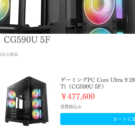
CG590U 5F
35点の商品
ゲーミングPC Core Ultra 9 2
Ti（CG590U 5F）
価格
￥477,600
消費税込み
カートに